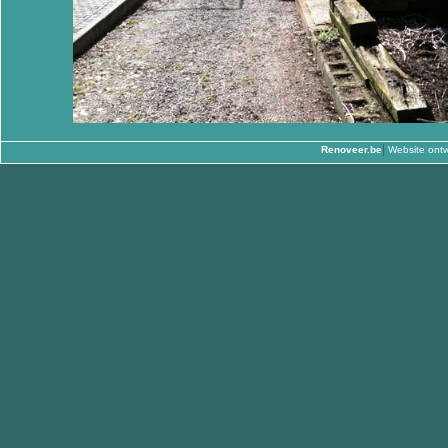
|
Renoveer.be
Website ontw